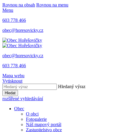
Rovnou na obsah
Rovnou na menu
Menu
603 778 466
obec@horesovicky.cz
obec@horesovicky.cz
603 778 466
Mapa webu
Vytisknout
Hledaný výraz
Hledat
rozšířené vyhledávání
Obec
O obci
Fotogalerie
Náš mapový portál
Zastupitelstvo obce