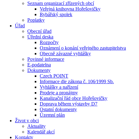
Seznam organizací zřízených obcí
Veřejná knihovna Hořešovičky
Rybářský spolek
Poplatky
Úřad
Obecní úřad
Úřední deska
Rozpočty
Oznámení o konání veřejného zastupitelstva
Obecně závazné vyhlášky
Povinné informace
E-podatelna
Dokumenty
Czech POINT
Informace dle zákona č. 106⁄1999 Sb.
Vyhlášky a nařízení
Prodeje a pronájmy
Kanalizační řád obce Hořešovičky
Doprava během výstavby D7
Ostatní dokumenty
Územní plán
Život v obci
Aktuality
Kalendář akcí
Kontakty