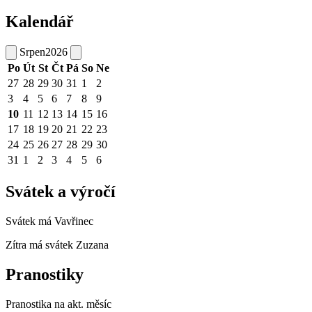
Kalendář
Srpen
2026
Po
Út
St
Čt
Pá
So
Ne
27
28
29
30
31
1
2
3
4
5
6
7
8
9
10
11
12
13
14
15
16
17
18
19
20
21
22
23
24
25
26
27
28
29
30
31
1
2
3
4
5
6
Svátek a výročí
Svátek má
Vavřinec
Zítra má svátek
Zuzana
Pranostiky
Pranostika na akt. měsíc