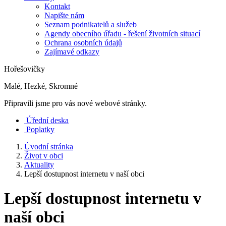
Kontakt
Napište nám
Seznam podnikatelů a služeb
Agendy obecního úřadu - řešení životních situací
Ochrana osobních údajů
Zajímavé odkazy
Hořešovičky
Malé, Hezké, Skromné
Připravili jsme pro vás nové webové stránky.
Úřední deska
Poplatky
Úvodní stránka
Život v obci
Aktuality
Lepší dostupnost internetu v naší obci
Lepší dostupnost internetu v
naší obci