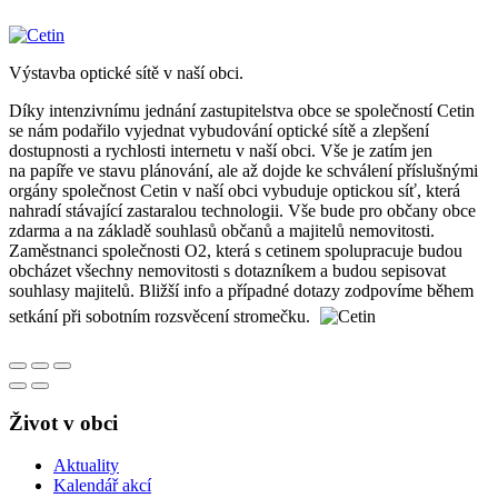
Výstavba optické sítě v naší obci.
Díky intenzivnímu jednání zastupitelstva obce se společností Cetin
se nám podařilo vyjednat vybudování optické sítě a zlepšení
dostupnosti a rychlosti internetu v naší obci. Vše je zatím jen
na papíře ve stavu plánování, ale až dojde ke schválení příslušnými
orgány společnost Cetin v naší obci vybuduje optickou síť, která
nahradí stávající zastaralou technologii. Vše bude pro občany obce
zdarma a na základě souhlasů občanů a majitelů nemovitosti.
Zaměstnanci společnosti O2, která s cetinem spolupracuje budou
obcházet všechny nemovitosti s dotazníkem a budou sepisovat
souhlasy majitelů. Bližší info a případné dotazy zodpovíme během
setkání při sobotním rozsvěcení stromečku.
Život v obci
Aktuality
Kalendář akcí