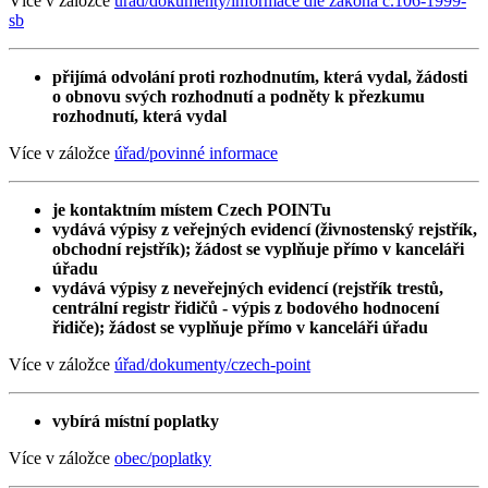
Více v záložce
úřad/dokumenty/informace dle zákona č.106-1999-
sb
přijímá odvolání proti rozhodnutím, která vydal, žádosti
o obnovu svých rozhodnutí a podněty k přezkumu
rozhodnutí, která vydal
Více v záložce
úřad/povinné informace
je kontaktním místem Czech POINTu
vydává výpisy z veřejných evidencí (živnostenský rejstřík,
obchodní rejstřík); žádost se vyplňuje přímo v kanceláři
úřadu
vydává výpisy z neveřejných evidencí (rejstřík trestů,
centrální registr řidičů - výpis z bodového hodnocení
řidiče); žádost se vyplňuje přímo v kanceláři úřadu
Více v záložce
úřad/dokumenty/czech-point
vybírá místní poplatky
Více v záložce
obec/poplatky