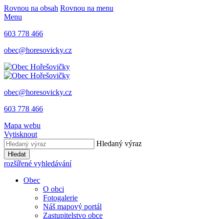
Rovnou na obsah
Rovnou na menu
Menu
603 778 466
obec@horesovicky.cz
obec@horesovicky.cz
603 778 466
Mapa webu
Vytisknout
Hledaný výraz
Hledat
rozšířené vyhledávání
Obec
O obci
Fotogalerie
Náš mapový portál
Zastupitelstvo obce