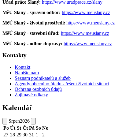
Úřad práce Slaný:
https://www.uradprace.cz/slany
MěÚ Slaný - správní odbor:
https://www.meuslany.cz
MěÚ Slaný - životní prostředí:
https://www.meuslany.cz
MěÚ Slaný - stavební úřad:
https://www.meuslany.cz
MěÚ Slaný - odbor dopravy:
https://www.meuslany.cz
Kontakty
Kontakt
Napište nám
Seznam podnikatelů a služeb
Agendy obecního úřadu - řešení životních situací
Ochrana osobních údajů
Zajímavé odkazy
Kalendář
Srpen
2026
Po
Út
St
Čt
Pá
So
Ne
27
28
29
30
31
1
2