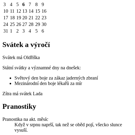
3
4
5
6
7
8
9
10
11
12
13
14
15
16
17
18
19
20
21
22
23
24
25
26
27
28
29
30
31
1
2
3
4
5
6
Svátek a výročí
Svátek má
Oldřiška
Státní svátky a významné dny na dnešek:
Světový den boje za zákaz jaderných zbraní
Mezinárodní den boje lékařů za mír
Zítra má svátek
Lada
Pranostiky
Pranostika na akt. měsíc
Když v srpnu naprší, tak než se oběd pojí, všecko slunce
vysuší.