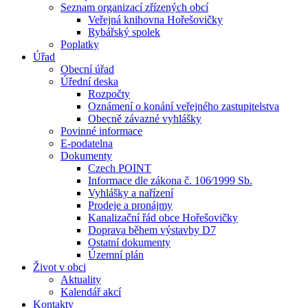
Seznam organizací zřízených obcí
Veřejná knihovna Hořešovičky
Rybářský spolek
Poplatky
Úřad
Obecní úřad
Úřední deska
Rozpočty
Oznámení o konání veřejného zastupitelstva
Obecně závazné vyhlášky
Povinné informace
E-podatelna
Dokumenty
Czech POINT
Informace dle zákona č. 106⁄1999 Sb.
Vyhlášky a nařízení
Prodeje a pronájmy
Kanalizační řád obce Hořešovičky
Doprava během výstavby D7
Ostatní dokumenty
Územní plán
Život v obci
Aktuality
Kalendář akcí
Kontakty