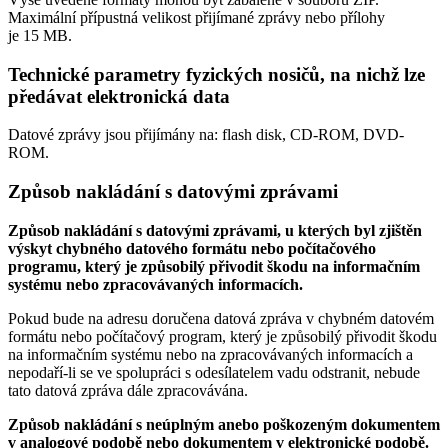
Maximální přípustná velikost přijímané zprávy nebo přílohy
je
15 MB
.
Technické parametry fyzických nosičů, na nichž lze
předávat elektronická data
Datové zprávy jsou přijímány na:
flash disk, CD-ROM, DVD-
ROM.
Způsob nakládání s datovými zprávami
Způsob nakládání s datovými zprávami, u kterých byl zjištěn
výskyt chybného datového formátu nebo počítačového
programu, který je způsobilý přivodit škodu na informačním
systému nebo zpracovávaných informacích.
Pokud bude na adresu doručena datová zpráva v chybném datovém
formátu nebo počítačový program, který je způsobilý přivodit škodu
na informačním systému nebo na zpracovávaných informacích a
nepodaří-li se ve spolupráci s odesílatelem vadu odstranit, nebude
tato datová zpráva dále zpracovávána.
Způsob nakládání s neúplným anebo poškozeným dokumentem
v analogové podobě nebo dokumentem v elektronické podobě.