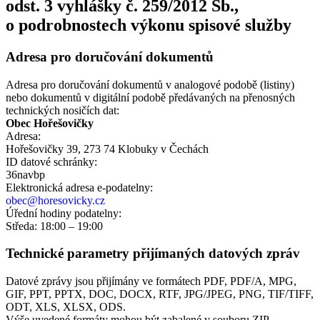
odst. 3 vyhlášky č. 259/2012 Sb.,
o podrobnostech výkonu spisové služby
Adresa pro doručování dokumentů
Adresa pro doručování dokumentů v analogové podobě (listiny)
nebo dokumentů v digitální podobě předávaných na přenosných
technických nosičích dat:
Obec Hořešovičky
Adresa:
Hořešovičky 39, 273 74 Klobuky v Čechách
ID datové schránky:
36navbp
Elektronická adresa e‑podatelny:
obec@horesovicky.cz
Úřední hodiny podatelny:
Středa: 18:00 – 19:00
Technické parametry přijímaných datových zpráv
Datové zprávy jsou přijímány ve formátech
PDF, PDF/A, MPG,
GIF, PPT, PPTX, DOC, DOCX, RTF, JPG/JPEG, PNG, TIF/TIFF,
ODT, XLS, XLSX, ODS.
Výše uvedené formáty mohou být zabalené v souboru ZIP.