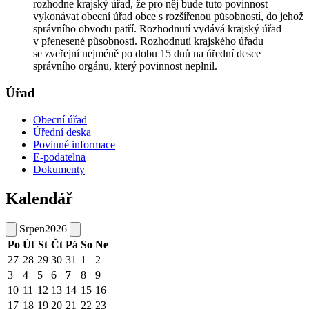
rozhodne krajský úřad, že pro něj bude tuto povinnost
vykonávat obecní úřad obce s rozšířenou působností, do jehož
správního obvodu patří. Rozhodnutí vydává krajský úřad
v přenesené působnosti. Rozhodnutí krajského úřadu
se zveřejní nejméně po dobu 15 dnů na úřední desce
správního orgánu, který povinnost neplnil.
Úřad
Obecní úřad
Úřední deska
Povinné informace
E-podatelna
Dokumenty
Kalendář
Srpen
2026
Po
Út
St
Čt
Pá
So
Ne
27
28
29
30
31
1
2
3
4
5
6
7
8
9
10
11
12
13
14
15
16
17
18
19
20
21
22
23