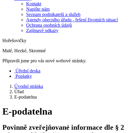
Kontakt
Napište nám
Seznam podnikatelů a služeb
Agendy obecního úřadu - řešení životních situací
Ochrana osobních údajů
Zajímavé odkazy
Hořešovičky
Malé, Hezké, Skromné
Připravili jsme pro vás nové webové stránky.
Úřední deska
Poplatky
Úvodní stránka
Úřad
E-podatelna
E-podatelna
Povinně zveřejňované informace dle § 2