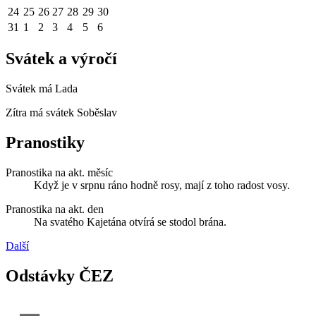
24
25
26
27
28
29
30
31
1
2
3
4
5
6
Svátek a výročí
Svátek má
Lada
Zítra má svátek
Soběslav
Pranostiky
Pranostika na akt. měsíc
Když je v srpnu ráno hodně rosy, mají z toho radost vosy.
Pranostika na akt. den
Na svatého Kajetána otvírá se stodol brána.
Další
Odstávky ČEZ