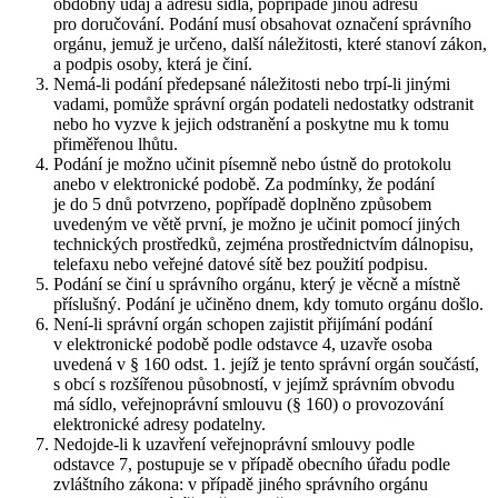
obdobný údaj a adresu sídla, popřípadě jinou adresu
pro doručování. Podání musí obsahovat označení správního
orgánu, jemuž je určeno, další náležitosti, které stanoví zákon,
a podpis osoby, která je činí.
Nemá-li podání předepsané náležitosti nebo trpí-li jinými
vadami, pomůže správní orgán podateli nedostatky odstranit
nebo ho vyzve k jejich odstranění a poskytne mu k tomu
přiměřenou lhůtu.
Podání je možno učinit písemně nebo ústně do protokolu
anebo v elektronické podobě. Za podmínky, že podání
je do 5 dnů potvrzeno, popřípadě doplněno způsobem
uvedeným ve větě první, je možno je učinit pomocí jiných
technických prostředků, zejména prostřednictvím dálnopisu,
telefaxu nebo veřejné datové sítě bez použití podpisu.
Podání se činí u správního orgánu, který je věcně a místně
příslušný. Podání je učiněno dnem, kdy tomuto orgánu došlo.
Není-li správní orgán schopen zajistit přijímání podání
v elektronické podobě podle odstavce 4, uzavře osoba
uvedená v § 160 odst. 1. jejíž je tento správní orgán součástí,
s obcí s rozšířenou působností, v jejímž správním obvodu
má sídlo, veřejnoprávní smlouvu (§ 160) o provozování
elektronické adresy podatelny.
Nedojde-li k uzavření veřejnoprávní smlouvy podle
odstavce 7, postupuje se v případě obecního úřadu podle
zvláštního zákona: v případě jiného správního orgánu