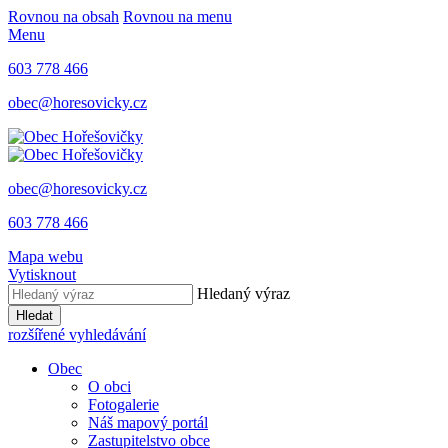
Rovnou na obsah
Rovnou na menu
Menu
603 778 466
obec@horesovicky.cz
obec@horesovicky.cz
603 778 466
Mapa webu
Vytisknout
Hledaný výraz
Hledat
rozšířené vyhledávání
Obec
O obci
Fotogalerie
Náš mapový portál
Zastupitelstvo obce