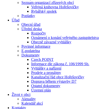
Seznam organizací zřízených obcí
Veřejná knihovna Hořešovičky
Rybářský spolek
Poplatky
Úřad
Obecní úřad
Úřední deska
Rozpočty
Oznámení o konání veřejného zastupitelstva
Obecně závazné vyhlášky
Povinné informace
E-podatelna
Dokumenty
Czech POINT
Informace dle zákona č. 106⁄1999 Sb.
Vyhlášky a nařízení
Prodeje a pronájmy
Kanalizační řád obce Hořešovičky
Doprava během výstavby D7
Ostatní dokumenty
Územní plán
Život v obci
Aktuality
Kalendář akcí
Kontakty