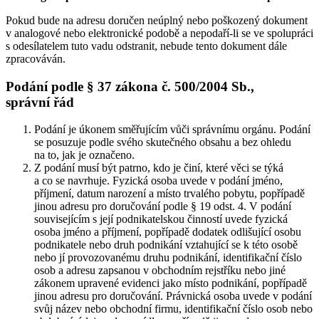
Pokud bude na adresu doručen neúplný nebo poškozený dokument
v analogové nebo elektronické podobě a nepodaří-li se ve spolupráci
s odesílatelem tuto vadu odstranit, nebude tento dokument dále
zpracováván.
Podání podle § 37 zákona č. 500/2004 Sb.,
správní řád
Podání je úkonem směřujícím vůči správnímu orgánu. Podání
se posuzuje podle svého skutečného obsahu a bez ohledu
na to, jak je označeno.
Z podání musí být patrno, kdo je činí, které věci se týká
a co se navrhuje. Fyzická osoba uvede v podání jméno,
příjmení, datum narození a místo trvalého pobytu, popřípadě
jinou adresu pro doručování podle § 19 odst. 4. V podání
souvisejícím s její podnikatelskou činností uvede fyzická
osoba jméno a příjmení, popřípadě dodatek odlišující osobu
podnikatele nebo druh podnikání vztahující se k této osobě
nebo jí provozovanému druhu podnikání, identifikační číslo
osob a adresu zapsanou v obchodním rejstříku nebo jiné
zákonem upravené evidenci jako místo podnikání, popřípadě
jinou adresu pro doručování. Právnická osoba uvede v podání
svůj název nebo obchodní firmu, identifikační číslo osob nebo