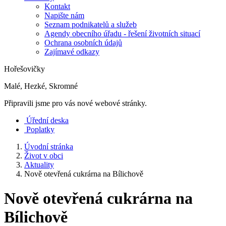
Kontakt
Napište nám
Seznam podnikatelů a služeb
Agendy obecního úřadu - řešení životních situací
Ochrana osobních údajů
Zajímavé odkazy
Hořešovičky
Malé, Hezké, Skromné
Připravili jsme pro vás nové webové stránky.
Úřední deska
Poplatky
Úvodní stránka
Život v obci
Aktuality
Nově otevřená cukrárna na Bílichově
Nově otevřená cukrárna na
Bílichově