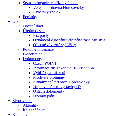
Seznam organizací zřízených obcí
Veřejná knihovna Hořešovičky
Rybářský spolek
Poplatky
Úřad
Obecní úřad
Úřední deska
Rozpočty
Oznámení o konání veřejného zastupitelstva
Obecně závazné vyhlášky
Povinné informace
E-podatelna
Dokumenty
Czech POINT
Informace dle zákona č. 106⁄1999 Sb.
Vyhlášky a nařízení
Prodeje a pronájmy
Kanalizační řád obce Hořešovičky
Doprava během výstavby D7
Ostatní dokumenty
Územní plán
Život v obci
Aktuality
Kalendář akcí
Kontakty