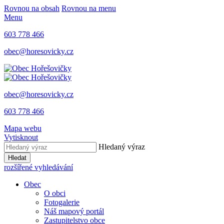
Rovnou na obsah
Rovnou na menu
Menu
603 778 466
obec@horesovicky.cz
obec@horesovicky.cz
603 778 466
Mapa webu
Vytisknout
Hledaný výraz
Hledat
rozšířené vyhledávání
Obec
O obci
Fotogalerie
Náš mapový portál
Zastupitelstvo obce