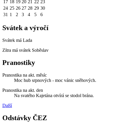
17
18
19
20
21
22
23
24
25
26
27
28
29
30
31
1
2
3
4
5
6
Svátek a výročí
Svátek má
Lada
Zítra má svátek
Soběslav
Pranostiky
Pranostika na akt. měsíc
Moc hub srpnových - moc vánic sněhových.
Pranostika na akt. den
Na svatého Kajetána otvírá se stodol brána.
Další
Odstávky ČEZ