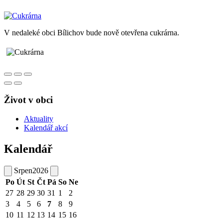
V nedaleké obci Bílichov bude nově otevřena cukrárna.
Život v obci
Aktuality
Kalendář akcí
Kalendář
Srpen
2026
Po
Út
St
Čt
Pá
So
Ne
27
28
29
30
31
1
2
3
4
5
6
7
8
9
10
11
12
13
14
15
16