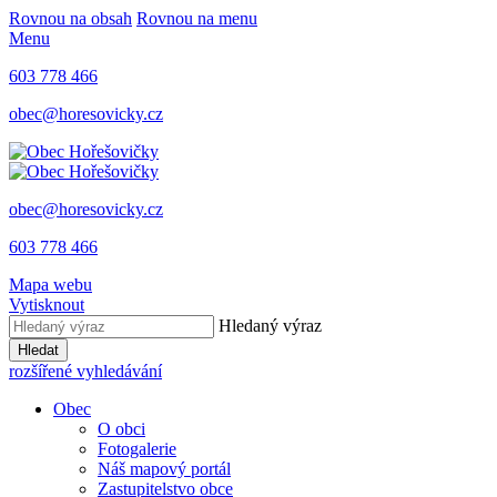
Rovnou na obsah
Rovnou na menu
Menu
603 778 466
obec@horesovicky.cz
obec@horesovicky.cz
603 778 466
Mapa webu
Vytisknout
Hledaný výraz
Hledat
rozšířené vyhledávání
Obec
O obci
Fotogalerie
Náš mapový portál
Zastupitelstvo obce