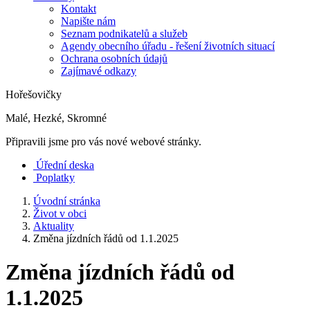
Kontakt
Napište nám
Seznam podnikatelů a služeb
Agendy obecního úřadu - řešení životních situací
Ochrana osobních údajů
Zajímavé odkazy
Hořešovičky
Malé, Hezké, Skromné
Připravili jsme pro vás nové webové stránky.
Úřední deska
Poplatky
Úvodní stránka
Život v obci
Aktuality
Změna jízdních řádů od 1.1.2025
Změna jízdních řádů od
1.1.2025