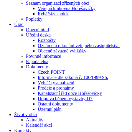
Seznam organizací zřízených obcí
Veřejná knihovna Hořešovičky
Rybářský spolek
Poplatky
Úřad
Obecní úřad
Úřední deska
Rozpočty
Oznámení o konání veřejného zastupitelstva
Obecně závazné vyhlášky
Povinné informace
E-podatelna
Dokumenty
Czech POINT
Informace dle zákona č. 106⁄1999 Sb.
Vyhlášky a nařízení
Prodeje a pronájmy
Kanalizační řád obce Hořešovičky
Doprava během výstavby D7
Ostatní dokumenty
Územní plán
Život v obci
Aktuality
Kalendář akcí
Kontakty