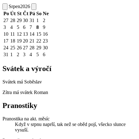
Srpen
2026
Po
Út
St
Čt
Pá
So
Ne
27
28
29
30
31
1
2
3
4
5
6
7
8
9
10
11
12
13
14
15
16
17
18
19
20
21
22
23
24
25
26
27
28
29
30
31
1
2
3
4
5
6
Svátek a výročí
Svátek má
Soběslav
Zítra má svátek
Roman
Pranostiky
Pranostika na akt. měsíc
Když v srpnu naprší, tak než se oběd pojí, všecko slunce
vysuší.