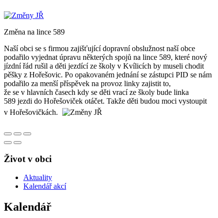
Změna na lince 589
Naší obci se s firmou zajišťující dopravní obslužnost naší obce
podařilo vyjednat úpravu některých spojů na lince 589, které nový
jízdní řád rušil a děti jezdící ze školy v Kvílicích by museli chodit
pěšky z Hořešovic. Po opakovaném jednání se zástupci PID se nám
podařilo za menší příspěvek na provoz linky zajistit to,
že se v hlavních časech kdy se děti vrací ze školy bude linka
589 jezdi do Hořešoviček otáčet. Takže děti budou moci vystoupit
v Hořešovičkách.
Život v obci
Aktuality
Kalendář akcí
Kalendář